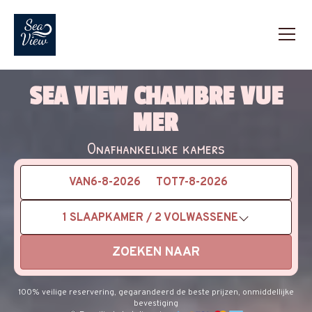
SEA VIEW CHAMBRE VUE
MER
Onafhankelijke kamers
VAN
TOT
1
SLAAPKAMER /
2
VOLWASSENE
ZOEKEN NAAR
100% veilige reservering, gegarandeerd de beste prijzen, onmiddellijke
bevestiging