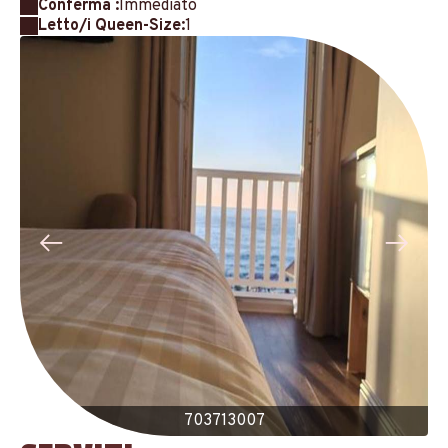
Conferma :
Immediato
Letto/i Queen-Size:
1
703713007