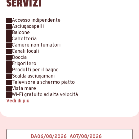
SERVIZI
Accesso indipendente
Asciugacapelli
Balcone
Caffetteria
Camere non fumatori
Canali locali
Doccia
Frigorifero
Prodotti per il bagno
Scalda asciugamani
Televisore a schermo piatto
Vista mare
Wi-Fi gratuito ad alta velocità
Vedi di più
DA
A