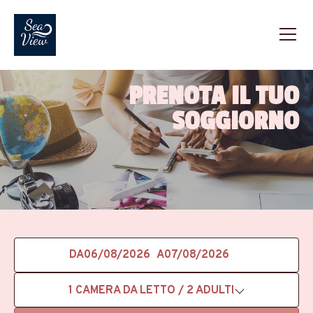
PRENOTA IL TUO
SOGGIORNO
DA
A
1
CAMERA DA LETTO /
2
ADULTI