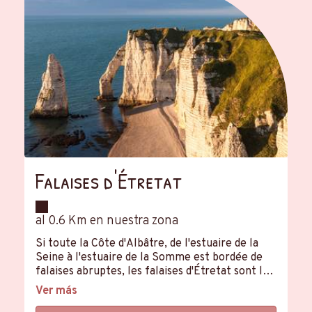
Falaises d'Étretat
al 0.6 Km en nuestra zona
Si toute la Côte d'Albâtre, de l'estuaire de la
Seine à l'estuaire de la Somme est bordée de
falaises abruptes, les falaises d'Étretat sont les
plus connues et les plus pittoresques. L'image
Ver más
de la Porte d'Aval et de l'aiguille ont fait le tour