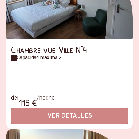
Chambre vue Ville N°4
Capacidad máxima:2
del
/noche
115 €
VER DETALLES