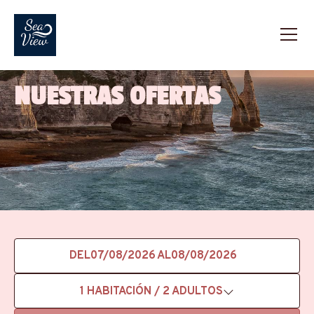
NUESTRAS OFERTAS
DEL
AL
1
HABITACIÓN /
2
ADULTOS