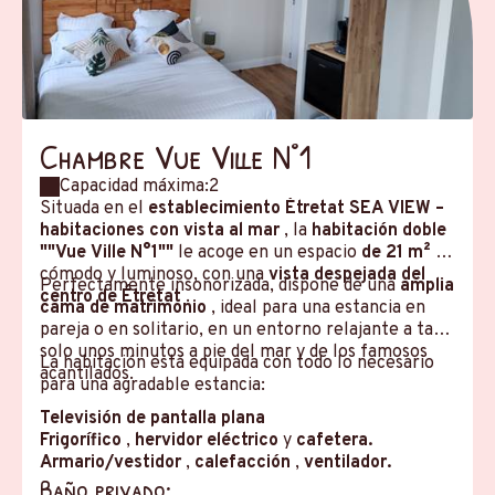
Chambre Vue Ville N°1
Capacidad máxima:2
Situada en el
establecimiento Étretat SEA VIEW –
habitaciones con vista al mar
, la
habitación doble
""Vue Ville N°1""
le acoge en un espacio
de 21 m²
,
cómodo y luminoso, con una
vista despejada del
Perfectamente insonorizada, dispone de una
amplia
centro de Étretat
.
cama de matrimonio
, ideal para una estancia en
pareja o en solitario, en un entorno relajante a tan
solo unos minutos a pie del mar y de los famosos
La habitación está equipada con todo lo necesario
acantilados.
para una agradable estancia:
Televisión de pantalla plana
Frigorífico
,
hervidor eléctrico
y
cafetera.
Armario/vestidor
,
calefacción
,
ventilador.
Baño privado: