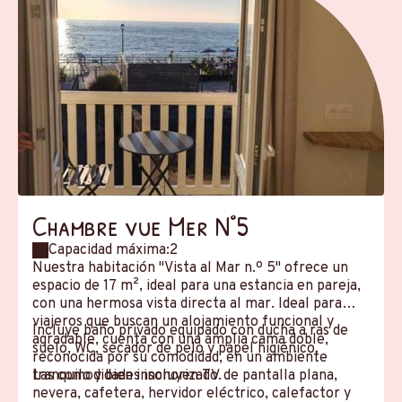
Chambre vue Mer N°5
Capacidad máxima:2
Nuestra habitación "Vista al Mar n.º 5" ofrece un
espacio de 17 m², ideal para una estancia en pareja,
con una hermosa vista directa al mar. Ideal para
viajeros que buscan un alojamiento funcional y
Incluye baño privado equipado con ducha a ras de
agradable, cuenta con una amplia cama doble,
suelo, WC, secador de pelo y papel higiénico.
reconocida por su comodidad, en un ambiente
tranquilo y bien insonorizado.
Las comodidades incluyen TV de pantalla plana,
nevera, cafetera, hervidor eléctrico, calefactor y