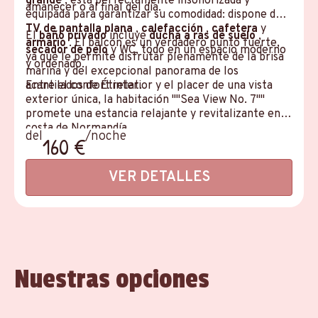
grande
, está perfectamente insonorizada y
amanecer o al final del día.
equipada para garantizar su comodidad: dispone de
TV de pantalla plana
,
calefacción
,
cafetera
y
El
baño privado
incluye
ducha a ras de suelo
,
armario
. El balcón es un verdadero punto fuerte,
secador de pelo
y WC, todo en un espacio moderno
ya que le permite disfrutar plenamente de la brisa
y ordenado.
marina y del excepcional panorama de los
acantilados de Étretat.
Entre el confort interior y el placer de una vista
exterior única, la habitación ""Sea View No. 7""
promete una estancia relajante y revitalizante en la
costa de Normandía.
del
/noche
160 €
VER DETALLES
Nuestras opciones