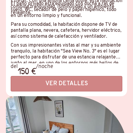
Étretat. Con una amplia cama doble, esta habitación
El baño privado está equipado con ducha a ras de
combina tranquilidad, luminosidad y un ambiente
suelo, WC, secador de pelo y papel higiénico, todo
relajante.
en un entorno limpio y funcional.
Para su comodidad, la habitación dispone de TV de
pantalla plana, nevera, cafetera, hervidor eléctrico,
así como sistema de calefacción y ventilador.
Con sus impresionantes vistas al mar y su ambiente
tranquilo, la habitación "Sea View No. 3" es el lugar
perfecto para disfrutar de una estancia relajante
junto al mar, en uno de los entornos más bellos de
del
/noche
150 €
la costa normanda.
VER DETALLES