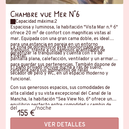
Chambre vue Mer N°6
Capacidad máxima:2
Espaciosa y luminosa, la habitación "Vista Mar n.º 6"
ofrece 20 m² de confort con magníficas vistas al
mar. Equipada con una gran cama doble, es ideal
para una estancia en pareja en un entorno
La zona de dormitorio está insonorizada para
tranquilo, frente a los famosos acantilados de
garantizar la tranquilidad y cuenta con TV de
Étretat.
pantalla plana, calefacción, ventilador y un armario
para guardar sus pertenencias. También dispone de
El baño privado incluye ducha a ras de suelo,
cafetera para sus momentos de relax.
secador de pelo y WC, en un espacio moderno y
funcional.
Con sus generosos espacios, sus comodidades de
alta calidad y su vista excepcional del Canal de la
Mancha, la habitación "Sea View No. 6" ofrece un
equilibrio perfecto entre comodidad y cambio de
del
/noche
155 €
aires, en el corazón de uno de los sitios más bellos
de Normandía.
VER DETALLES